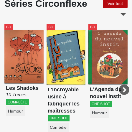
Séries Circonflexe
Voir tout
BD
BD
BD
Les Shadoks
L'Agenda du
L'Incroyable
10 Tomes
nouvel instit
usine à
COMPLÈTE
fabriquer les
ONE SHOT
maîtresses
Humour
Humour
ONE SHOT
Comédie