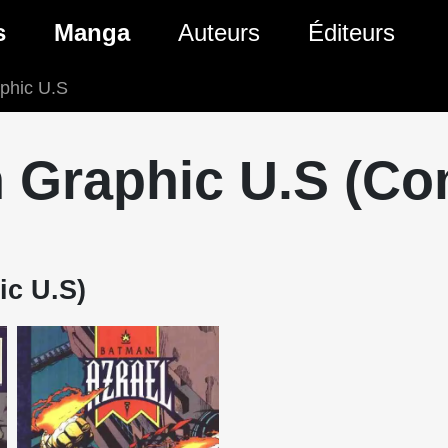
s
Manga
Auteurs
Éditeurs
aphic U.S
tés Comics
Nouveautés Manga
 BD
es sorties Comics
Prochaines sorties Manga
n Graphic U.S (C
Comics
Genres Manga
ic U.S)