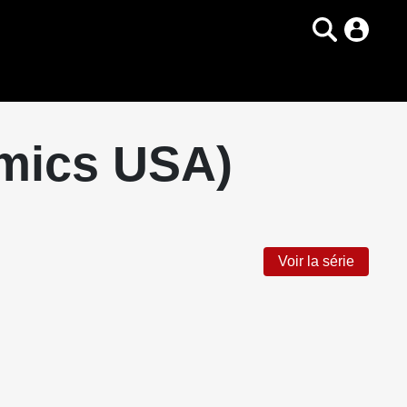
omics USA)
Voir la série