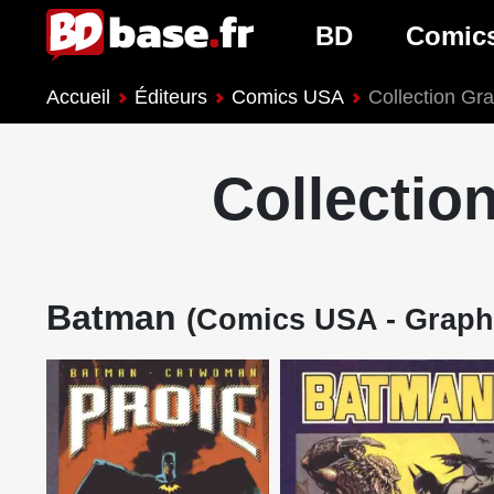
BD
Comic
Accueil
Éditeurs
Comics USA
Collection Gr
Nouveautés BD
Nouveau
Prochaines sorties
Prochain
Collectio
Genres BD
Genres 
Batman
(Comics USA - Graph