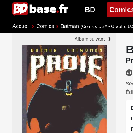
BD
Comic
Accueil
Comics
Batman
Nouveautés BD
Nouveau
(Comics USA - Graphic U.
Album suivant
Prochaines sorties
Prochain
B
Genres BD
Genres 
Pr
Sér
Édi
D