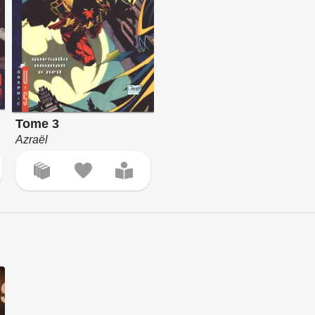
Tome 3
Azraël