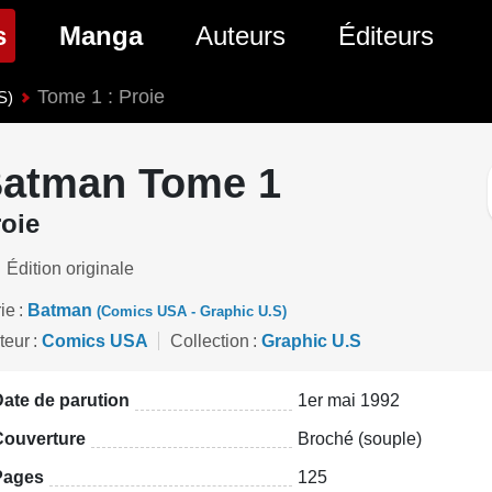
(page courante)
s
Manga
Auteurs
Éditeurs
Tome 1 : Proie
tés Comics
Nouveautés Manga
S)
 BD
es sorties Comics
Prochaines sorties Manga
atman Tome 1
Comics
Genres Manga
oie
Édition originale
ie
Batman
(Comics USA - Graphic U.S)
teur
Comics USA
Collection
Graphic U.S
ate de parution
1er mai 1992
Couverture
Broché (souple)
Pages
125