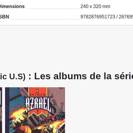
Dimensions
240 x 320 mm
ISBN
9782876951723 / 2876
: Les albums de la séri
ic U.S)