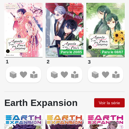
Paru le 20/05
Paru le 08/07
1
2
3
Earth Expansion
Voir la série