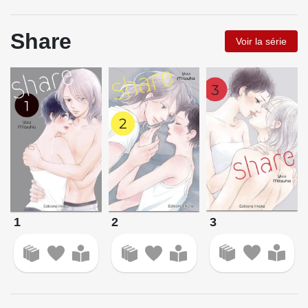
Share
Voir la série
3
1
2