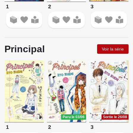
1
3
2
Principal
Voir la série
Paru le 03/06
Sortie le 26/08
1
2
3