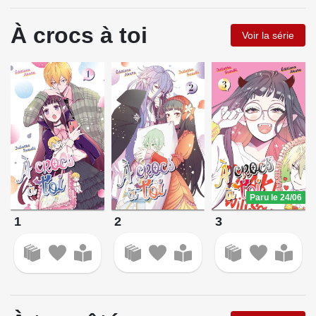
À crocs à toi
Voir la série
Paru le 24/06
2
3
1