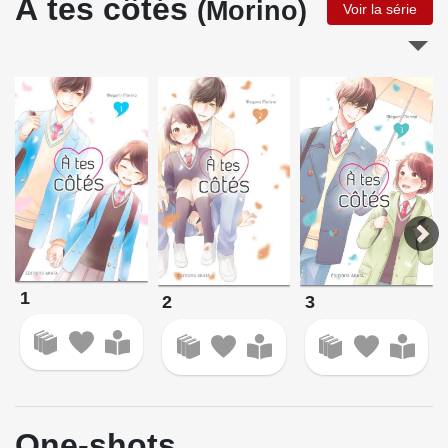
À tes côtés
(Morino)
Voir la série
1
2
3
One-shots