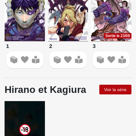
Sortie le 23/09
3
1
2
Hirano et Kagiura
Voir la série