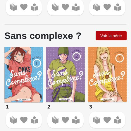
Sans complexe ?
Voir la série
2
3
1