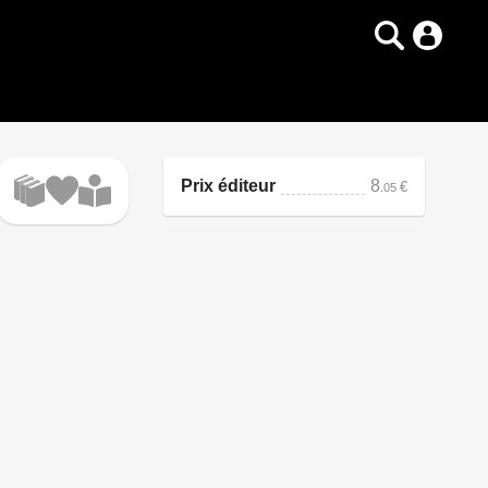
Prix éditeur
8
€
.05