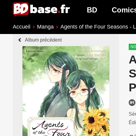
BD
Comic
Accueil
Manga
Agents of the Four Seasons -
Nouveautés BD
Nouveau
Album précédent
Prochaines sorties
Prochain
NO
A
Genres BD
Genres 
S
P
Sér
Édi