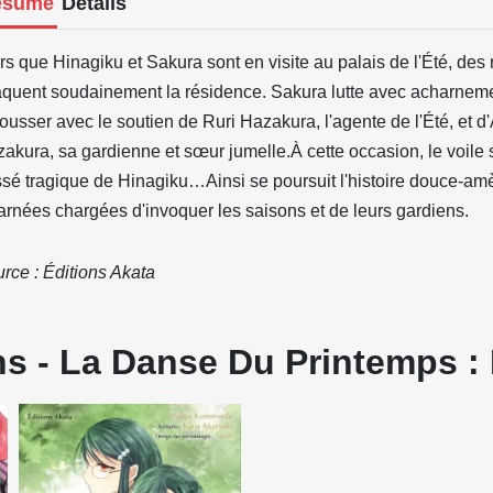
ésumé
Détails
rs que Hinagiku et Sakura sont en visite au palais de l'Été, des 
aquent soudainement la résidence. Sakura lutte avec acharneme
ousser avec le soutien de Ruri Hazakura, l'agente de l'Été, et 
akura, sa gardienne et sœur jumelle.À cette occasion, le voile s
sé tragique de Hinagiku…Ainsi se poursuit l'histoire douce-amè
arnées chargées d'invoquer les saisons et de leurs gardiens.
rce : Éditions Akata
s - La Danse Du Printemps : 