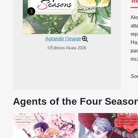
R
Alo
att
rep
Agrandir l'image
Haz
©Éditions Akata 2026
pas
inc
Sou
Agents of the Four Season