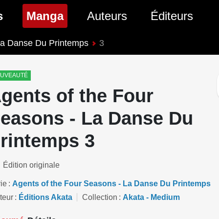
(page courante)
s
Manga
Auteurs
Éditeurs
 La Danse Du Printemps
3
tés Comics
Nouveautés Manga
 BD
es sorties Comics
Prochaines sorties Manga
UVEAUTÉ
gents of the Four
Comics
Genres Manga
easons - La Danse Du
rintemps 3
Édition originale
ie
Agents of the Four Seasons - La Danse Du Printemps
teur
Éditions Akata
Collection
Akata - Medium