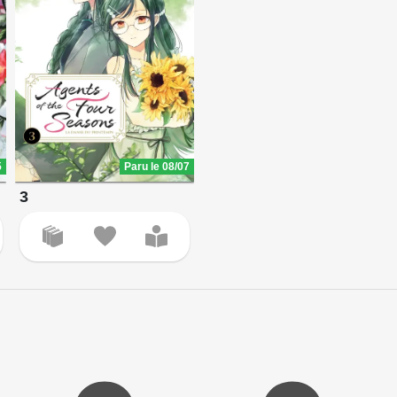
5
Paru le 08/07
3