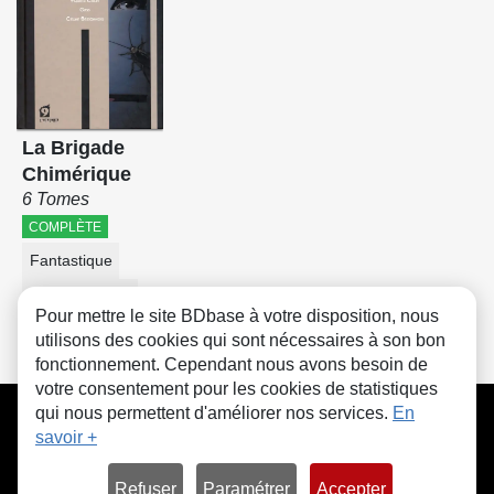
La Brigade
Chimérique
6 Tomes
COMPLÈTE
Fantastique
Science-fiction
Pour mettre le site BDbase à votre disposition, nous
utilisons des cookies qui sont nécessaires à son bon
fonctionnement. Cependant nous avons besoin de
votre consentement pour les cookies de statistiques
CGU
FAQ
Contact
Cookies
qui nous permettent d'améliorer nos services.
En
savoir +
Refuser
Paramétrer
Accepter