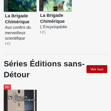
La Brigade
La Brigade
Chimérique
Chimérique
L'Encyclopédie
Aux confins du
HS
merveilleux
scientifique
HS
Séries Éditions sans-
Voir tout
Détour
BD