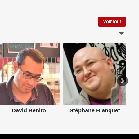
Voir tout
A
David Benito
Stéphane Blanquet