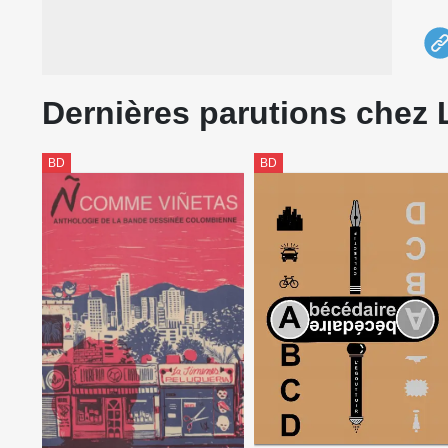
à c
où 
(nu
Dernières parutions chez 
Cra
d'A
BD
BD
En 
Gor
d'u
Doc
sol
et 
Cep
cel
alo