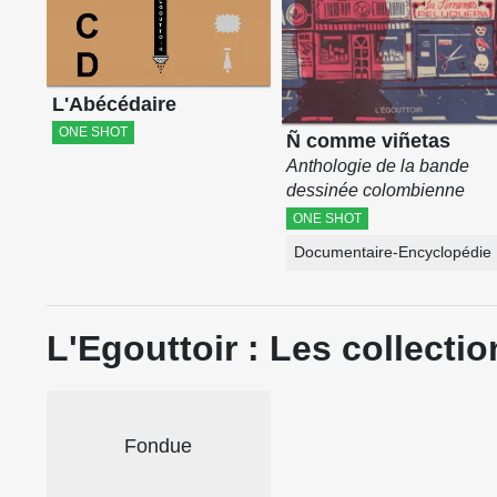
Gor
En 
L'Abécédaire
dép
ONE SHOT
Ñ comme viñetas
nou
Anthologie de la bande
Mal
dessinée colombienne
pou
ONE SHOT
L'É
Documentaire-Encyclopédie
lon
L'Egouttoir : Les collectio
Fondue