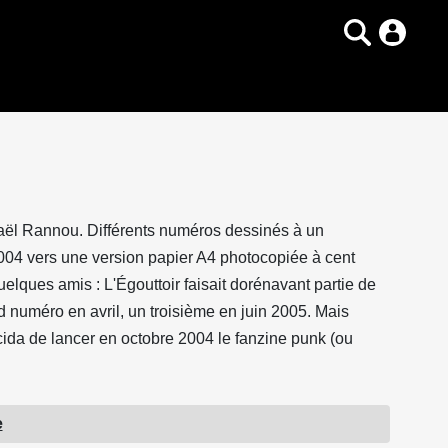
 Maël Rannou. Différents numéros dessinés à un
2004 vers une version papier A4 photocopiée à cent
uelques amis : L'Égouttoir faisait dorénavant partie de
 numéro en avril, un troisième en juin 2005. Mais
ida de lancer en octobre 2004 le fanzine punk (ou
de 32 pages, contre 24 habituellement) et les
e
re, en septembre, puis collectif plus ambitieux imprimé