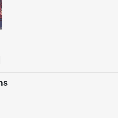
gonzola à l'occasion du Quai des Bulles (L'Égouttoir n'était pa
2012, l'Égouttoir se fait discret, et c'est en janvier 2013 que sor
asse les 170 pages et comporte un dossier consacré à la revue
s conduit à systématiser la présence d'études dans le fanzine. L
o 2013, s'intéresse ainsi à un auteur culte de Pif-Gadget, Jean-
r Angoulême 2015, donne la parole à trois fanzineux oubliés m
gouttoir avait ressorti Porno Crade, collectif de porno pas du to
gtemps épuisé.
ns