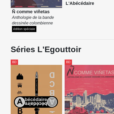
qua
L'Abécédaire
réf
Ñ comme viñetas
pot
Anthologie de la bande
dessinée colombienne
édition spéciale
En 
Gor
deu
Séries L'Egouttoir
d'A
Bul
BD
BD
Pre
pla
le 
En 
les
nou
num