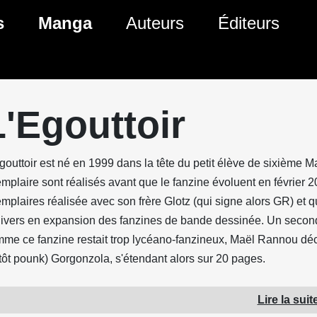
s
Manga
Auteurs
Éditeurs
tés Comics
Nouveautés Manga
 BD
es sorties Comics
Prochaines sorties Manga
L'Egouttoir
Comics
Genres Manga
gouttoir est né en 1999 dans la tête du petit élève de sixième
mplaire sont réalisés avant que le fanzine évoluent en février 
mplaires réalisée avec son frère Glotz (qui signe alors GR) et q
nivers en expansion des fanzines de bande dessinée. Un second
me ce fanzine restait trop lycéano-fanzineux, Maël Rannou déc
tôt pounk) Gorgonzola, s'étendant alors sur 20 pages.
2005 paraissent les Gorgonzola deux à cinq (un numéro spécial 
Lire la suit
miers albums : l'un, photocopié, Le Directeur, en mars, et un aut