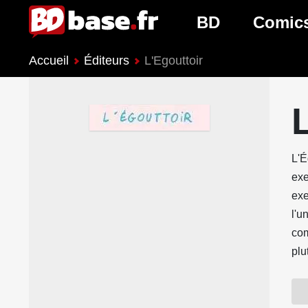
BD
Comic
Accueil
Éditeurs
L'Egouttoir
Nouveautés BD
Nouveau
Prochaines sorties
Prochain
Genres BD
Genres 
L'É
exe
exe
l'u
com
plu
En 
pre