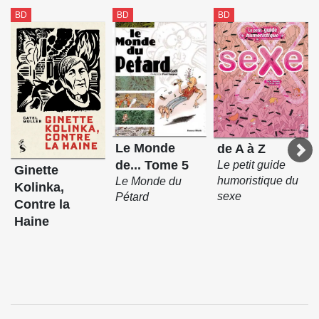
BD
BD
BD
Le Monde
de A à Z
de... Tome 5
Le petit guide
Ginette
humoristique du
Le Monde du
Kolinka,
sexe
Pétard
Contre la
Haine