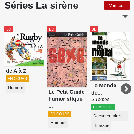
Séries La sirène
Voir tout
BD
BD
BD
de A à Z
EN COURS
Le Monde
Humour
Le Petit Guide
de...
humoristique
5 Tomes
...
COMPLÈTE
EN COURS
Documentaire-Encyclopédie
Humour
Humour