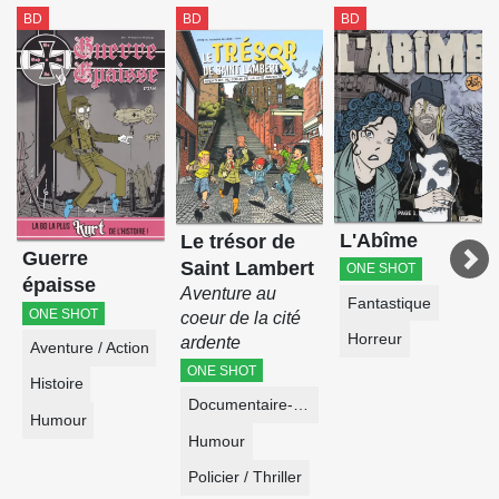
BD
BD
BD
L'Abîme
Le trésor de
Guerre
Saint Lambert
ONE SHOT
épaisse
Aventure au
Fantastique
ONE SHOT
coeur de la cité
Horreur
ardente
Aventure / Action
ONE SHOT
Histoire
Documentaire-Encyclopédie
Humour
Humour
Policier / Thriller