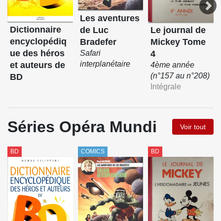
Les aventures
Dictionnaire
de Luc
Le journal de
encyclopédiq
Bradefer
Mickey Tome
ue des héros
Safari
4
interplanétaire
et auteurs de
4ème année
(n°157 au n°208)
BD
Intégrale
Séries Opéra Mundi
Voir tout
BD
COMICS
BD