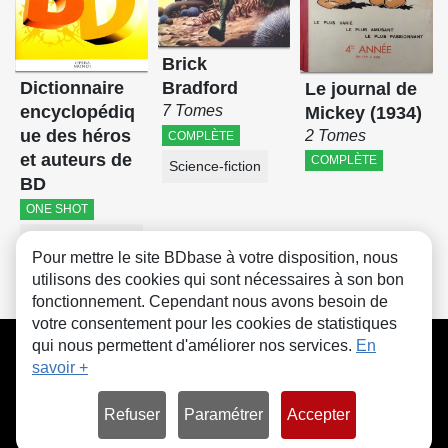
Brick
Dictionnaire
Bradford
Le journal de
encyclopédiq
7 Tomes
Mickey (1934)
ue des héros
2 Tomes
COMPLÈTE
et auteurs de
COMPLÈTE
Science-fiction
BD
ONE SHOT
Documentaire-Encyclopédie
Pour mettre le site BDbase à votre disposition, nous
utilisons des cookies qui sont nécessaires à son bon
fonctionnement. Cependant nous avons besoin de
votre consentement pour les cookies de statistiques
CGU
FAQ
Contact
Cookies
qui nous permettent d'améliorer nos services.
En
savoir +
Refuser
Paramétrer
Accepter