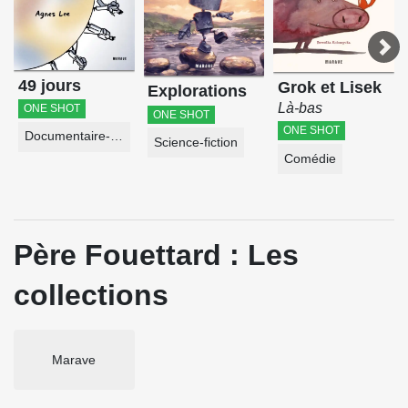
49 jours
Grok et Lisek
Explorations
Là-bas
ONE SHOT
ONE SHOT
ONE SHOT
Documentaire-Encyclopédie
Science-fiction
Comédie
Père Fouettard : Les
collections
Marave