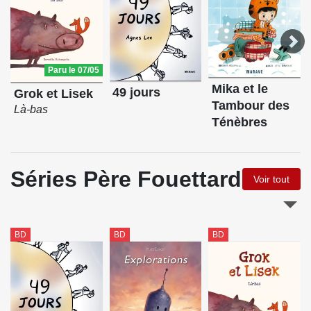
Paru le 07/05
Mika et le
49 jours
Grok et Lisek
Tambour des
Là-bas
Ténèbres
Séries Père Fouettard
Voir tout
BD
BD
BD