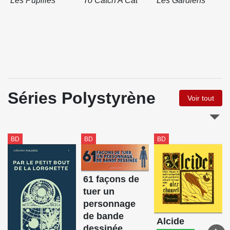
Les Pupilles
To Catch A Cat
Les Gardiens
Séries Polystyrène
Voir tout
BD
BD
BD
61 façons de
tuer un
personnage
de bande
Alcide
dessinée