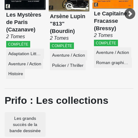
Le Capitaine
Les Mystères
Arsène Lupin
Fracasse
de Paris
"813"
(Bressy)
(Cazanave)
(Bourdin)
2 Tomes
2 Tomes
2 Tomes
COMPLÈTE
COMPLÈTE
COMPLÈTE
Aventure / Action
Adaptation Littéraire
Aventure / Action
Roman graphique
Aventure / Action
Policier / Thriller
Histoire
Prifo : Les collections
Les grands
succès de la
bande dessinée