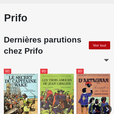
Prifo
Dernières parutions
Voir tout
chez Prifo
BD
BD
BD