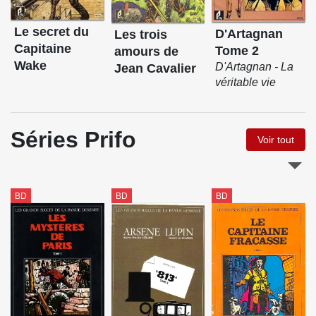
Le secret du
D'Artagnan
Les trois
Capitaine
Tome 2
amours de
Wake
D'Artagnan - La
Jean Cavalier
véritable vie
Séries Prifo
Voir tout
BD
BD
BD