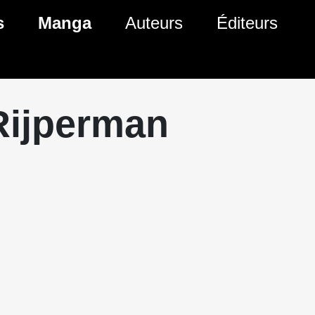
s
Manga
Auteurs
Éditeurs
tés Comics
Nouveautés Manga
 BD
es sorties Comics
Prochaines sorties Manga
Rijperman
Comics
Genres Manga