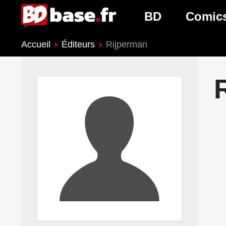
BD
Comic
Accueil
Éditeurs
Rijperman
Nouveautés BD
Nouveau
Prochaines sorties
Prochain
Genres BD
Genres 