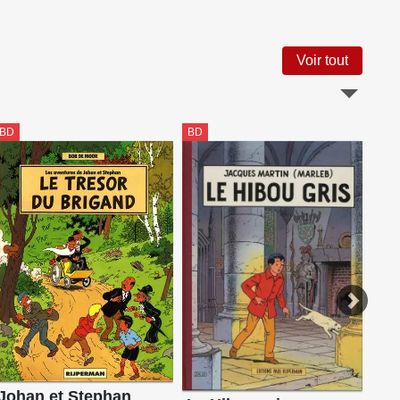
Voir tout
BD
BD
BD
Johan et Stephan