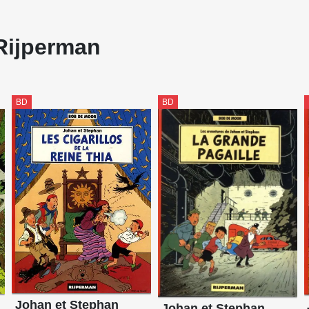
Rijperman
BD
BD
Johan et Stephan
Johan et Stephan