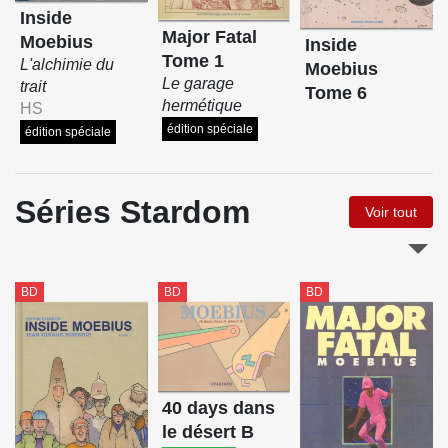
Inside
Major Fatal
Moebius
Inside
Tome 1
L'alchimie du
Moebius
Le garage
trait
Tome 6
hermétique
HS
édition spéciale
édition spéciale
Séries Stardom
Voir tout
BD
BD
BD
40 days dans
le désert B