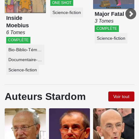
ONE SHOT
Science-fiction
Major Fatal
Inside
3 Tomes
Moebius
COMPLÈTE
6 Tomes
Science-fiction
COMPLÈTE
Bio-Biblio-Témoignage
Documentaire-Encyclopédie
Science-fiction
Auteurs Stardom
Voir tout