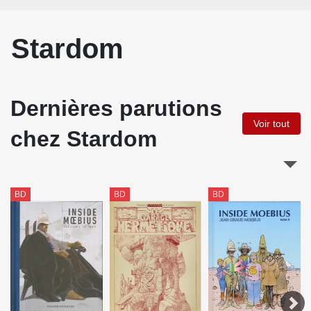
Stardom
Dernières parutions
Voir tout
chez Stardom
BD
BD
BD