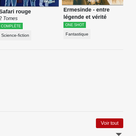
Bi
Ermesinde - entre
Safari rouge
légende et vérité
2 Tomes
ONE SHOT
COMPLÈTE
Fantastique
Science-fiction
Voir tout