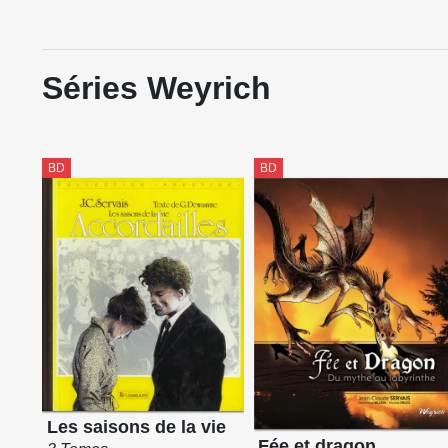
Séries Weyrich
BD
BD
Les saisons de la vie
Fée et dragon