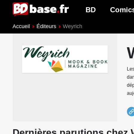
BD
Comic
Accueil
Éditeurs
Weyrich
Nouveautés BD
Nouveau
Prochaines sorties
Prochain
Genres BD
Genres 
Les
dan
dép
auj
Dernières parutions chez 