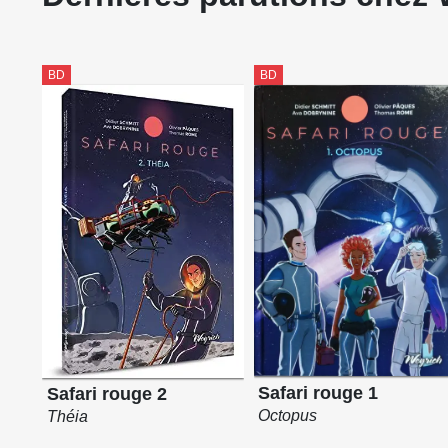
BD
BD
Safari rouge 1
Safari rouge 2
Octopus
Théia