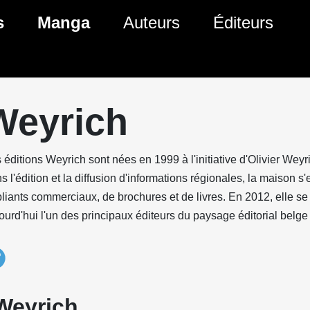
s
Manga
Auteurs
Éditeurs
tés Comics
Nouveautés Manga
 BD
es sorties Comics
Prochaines sorties Manga
Weyrich
Comics
Genres Manga
 éditions Weyrich sont nées en 1999 à l'initiative d'Olivier We
s l'édition et la diffusion d'informations régionales, la maison s'
liants commerciaux, de brochures et de livres. En 2012, elle se t
ourd'hui l'un des principaux éditeurs du paysage éditorial belg
Weyrich