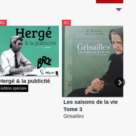
BD
BD
BD
Hergé & la publicité
édition spéciale
Les saisons de la vie
Tome 3
Les
Grisailles
To
Sem