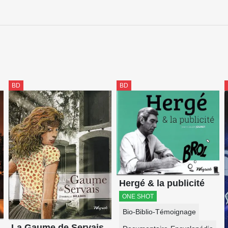
BD
BD
Hergé & la publicité
ONE SHOT
Bio-Biblio-Témoignage
La Gaume de Servais