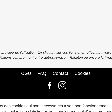
incipe de l'affiliation. En cliquant sur ces liens et en effectuant vot
ffiliations comprennent entre autres Amazon, Rakuten ou encore la Fnac
CGU
FAQ
Contact
Cookies
© bdbase.fr 2026
sons des cookies qui sont nécessaires à son bon fonctionnement.
s cookies de statistiques qui nous permettent d'améliorer nos