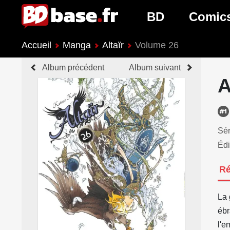
BD
Comic
Accueil
Manga
Altaïr
Volume 26
Nouveautés BD
Nouveau
Album précédent
Album suivant
Prochaines sorties
Prochain
A
Genres BD
Genres 
Sér
Édi
R
La 
ébr
l'e