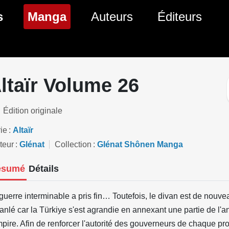
(page courante)
s
Manga
Auteurs
Éditeurs
tés Comics
Nouveautés Manga
 BD
es sorties Comics
Prochaines sorties Manga
ltaïr Volume 26
Comics
Genres Manga
Édition originale
ie
Altaïr
teur
Glénat
Collection
Glénat Shônen Manga
ésumé
Détails
guerre interminable a pris fin… Toutefois, le divan est de nouve
anlé car la Türkiye s'est agrandie en annexant une partie de l'an
mpire. Afin de renforcer l'autorité des gouverneurs de chaque p