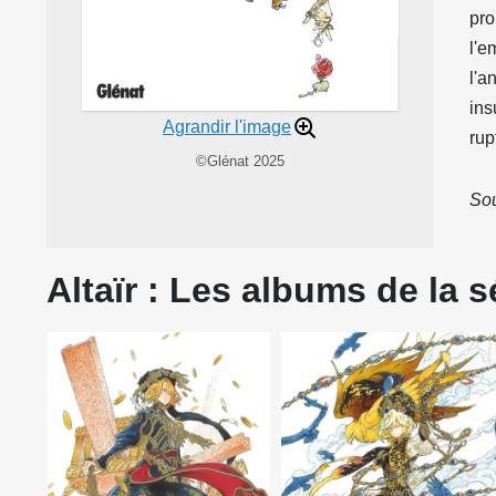
pro
l'e
l'a
ins
Agrandir l'image
rup
©Glénat 2025
Sou
Altaïr : Les albums de la s