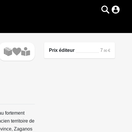
Prix éditeur
7
€
.90
au fortement
cien territoire de
rovince, Zaganos