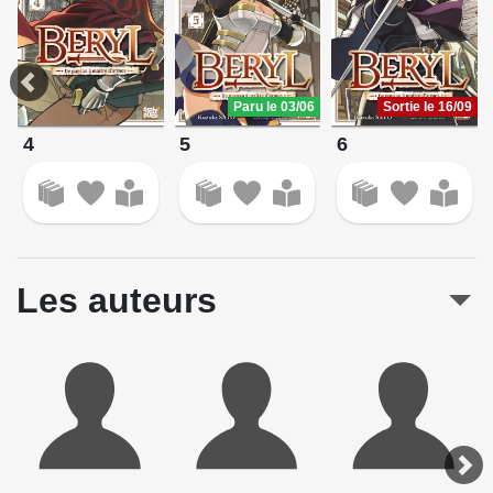
Paru le 03/06
Sortie le 16/09
4
5
6
Les auteurs