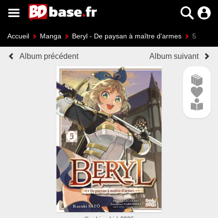
Accueil
Manga
Beryl - De paysan à maître d'armes
5
Album précédent
Album suivant