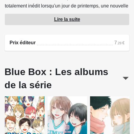
totalement inédit lorsqu'un jour de printemps, une nouvelle
des plus déconcertantes va lui offrir une opportunité
Lire la suite
inespérée de conquérir sa belle.
Source : Delcourt
Prix éditeur
7
€
.29
Blue Box : Les albums
de la série