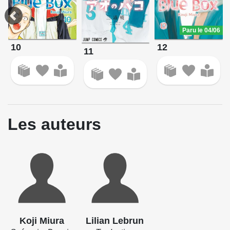
Paru le 04/06
10
12
11
Les auteurs
Koji Miura
Lilian Lebrun