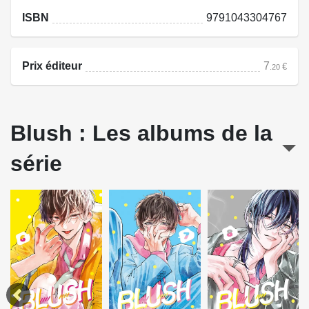
ISBN
9791043304767
Prix éditeur
7
€
.20
Blush : Les albums de la
série