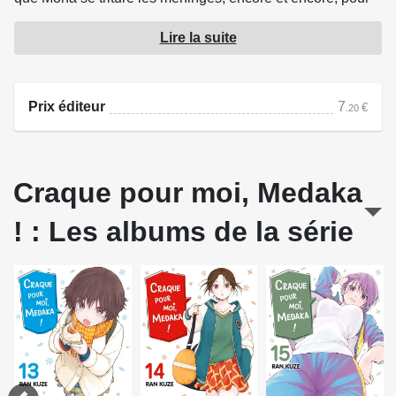
trouver la façon idéale d'offrir ses chocolats. Et Medaka lui-
Lire la suite
même n'est pas en reste ! Lui aussi découvre la douce
torture de la préparation à la Saint-Valentin...
Prix éditeur
7
€
.20
Source : Pika Édition
Craque pour moi, Medaka
! : Les albums de la série