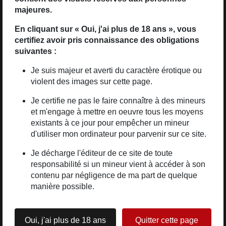
Honoka se confie à
majeures.
Lire la suite
son tour et leur chambre se souvient encore de cette
En cliquant sur « Oui, j'ai plus de 18 ans », vous
réconciliation.
certifiez avoir pris connaissance des obligations
Menant une double vie désormais et toujours menacé de
suivantes :
chantage, Keita va
Entre deux
: Les
(Asamori)
Je suis majeur et averti du caractère érotique ou
devoir faire le ménage dans sa vie sentimentale.
violent des images sur cette page.
albums de la série
Je certifie ne pas le faire connaître à des mineurs
Source : Soleil Productions
et m'engage à mettre en oeuvre tous les moyens
existants à ce jour pour empêcher un mineur
d'utiliser mon ordinateur pour parvenir sur ce site.
Je décharge l'éditeur de ce site de toute
responsabilité si un mineur vient à accéder à son
contenu par négligence de ma part de quelque
manière possible.
2
1
3
Oui, j'ai plus de 18 ans
Quitter cette page