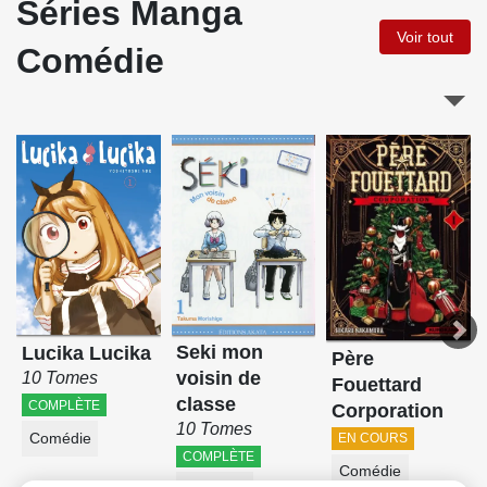
Séries Manga
Voir tout
Comédie
Seki mon
Lucika Lucika
Père
voisin de
10 Tomes
Fouettard
classe
COMPLÈTE
Corporation
10 Tomes
Comédie
EN COURS
COMPLÈTE
Comédie