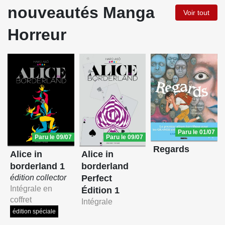
nouveautés Manga
Voir tout
Horreur
Paru le 01/07
Paru le 09/07
Paru le 09/07
Regards
Alice in
Alice in
borderland
borderland 1
Perfect
édition collector
Intégrale en
Édition 1
coffret
Intégrale
édition spéciale