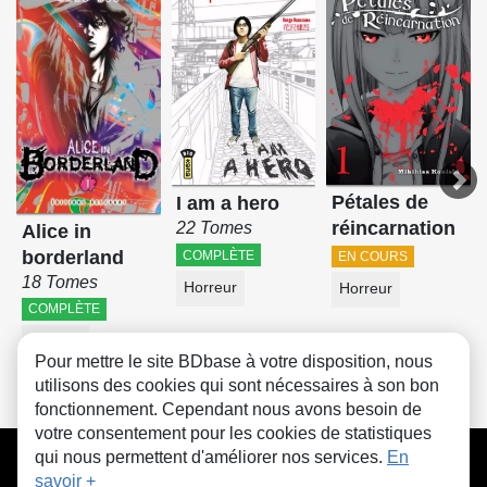
Pétales de
I am a hero
réincarnation
22 Tomes
Alice in
borderland
COMPLÈTE
EN COURS
18 Tomes
Horreur
Horreur
COMPLÈTE
Horreur
Pour mettre le site BDbase à votre disposition, nous
utilisons des cookies qui sont nécessaires à son bon
fonctionnement. Cependant nous avons besoin de
votre consentement pour les cookies de statistiques
CGU
FAQ
Contact
Cookies
qui nous permettent d'améliorer nos services.
En
savoir +