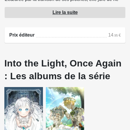
plus jamais aimer.
Lire la suite
Mais l'empire d'Elmir est bien différent du sien...
Parviendra-t-elle à retrouver foi en l'humanité et à
découvrir les terribles secrets qui entourent son exécution
Prix éditeur
14
€
.95
?
Into the Light, Once Again
: Les albums de la série