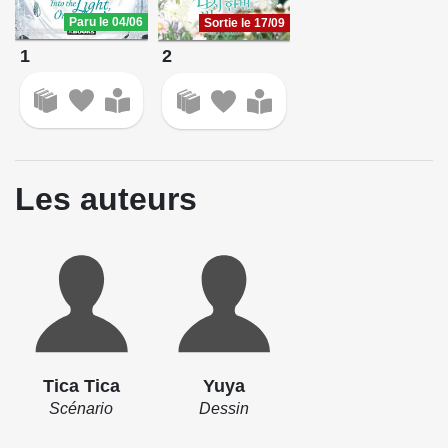
Paru le 04/06
Sortie le 17/09
1
2
Les auteurs
Tica Tica
Yuya
Scénario
Dessin