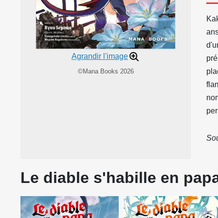
Kak
ans
d'u
Agrandir l'image
pré
pla
©Mana Books 2026
fla
nom
per
Sou
Le diable s'habille en pap