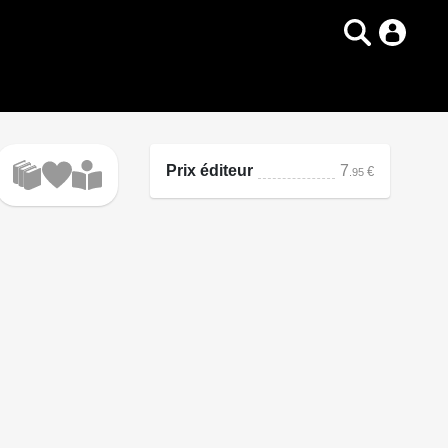
Prix éditeur
7
€
.95