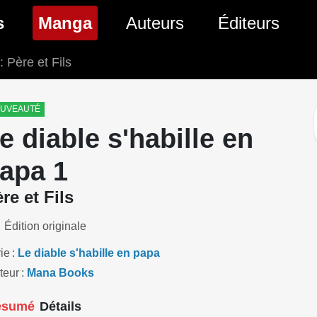
(page courante)
s
Manga
Auteurs
Éditeurs
: Père et Fils
tés Comics
Nouveautés Manga
 BD
es sorties Comics
Prochaines sorties Manga
UVEAUTÉ
e diable s'habille en
Comics
Genres Manga
apa 1
re et Fils
Édition originale
ie
Le diable s'habille en papa
teur
Mana Books
ésumé
Détails