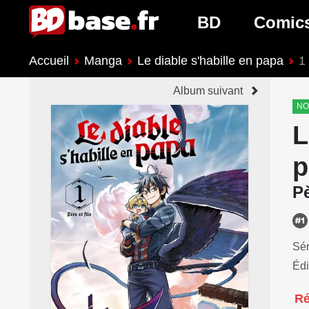
BD
Comic
Accueil
Manga
Le diable s'habille en papa
1 
Nouveautés BD
Nouveau
Album suivant
Prochaines sorties
Prochain
NO
L
Genres BD
Genres 
p
Pè
Sér
Édi
R