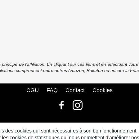
incipe de l'affiliation. En cliquant sur ces liens et en effectuant vot
ffiliations comprennent entre autres Amazon, Rakuten ou encore la Fnac
CGU
FAQ
Contact
Cookies
© bdbase.fr 2026
sons des cookies qui sont nécessaires à son bon fonctionnement.
s cookies de statistiques qui nous permettent d'améliorer nos