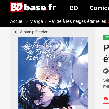
BD
Comic
Accueil
Manga
Par-delà les neiges éternelles
Nouveautés BD
Nouveau
Album précédent
Prochaines sorties
Prochain
NO
P
Genres BD
Genres 
é
Sér
Édi
R