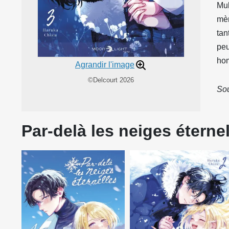
Muk
mèr
tan
peu
hom
Agrandir l'image
©Delcourt 2026
Sou
Par-delà les neiges éternel