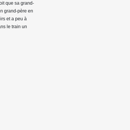
oit que sa grand-
on grand-père en
irs et a peu à
ns le train un