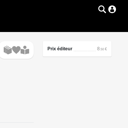
Prix éditeur
8
€
.50