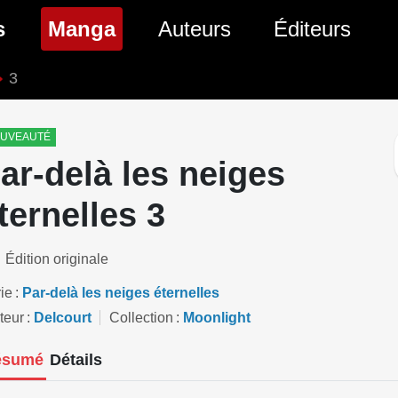
(page courante)
s
Manga
Auteurs
Éditeurs
3
tés Comics
Nouveautés Manga
 BD
es sorties Comics
Prochaines sorties Manga
UVEAUTÉ
ar-delà les neiges
Comics
Genres Manga
ternelles 3
Édition originale
ie
Par-delà les neiges éternelles
teur
Delcourt
Collection
Moonlight
ésumé
Détails