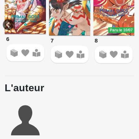
Paru le 10/07
6
7
8
L'auteur