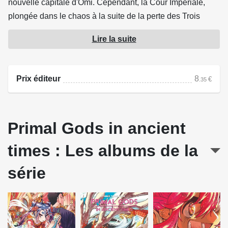
nouvelle capitale d'Ômi. Cependant, la Cour Impériale,
plongée dans le chaos à la suite de la perte des Trois
Trésors Sacrés, rend l'accès difficile. Susanoo se rend
Lire la suite
donc seul à la Cour Impériale, où l'attend Sansei Shonin.
Le combat entre dieu et immortel commence?!
Prix éditeur
8
€
.35
Source : Dupuis
Primal Gods in ancient
times : Les albums de la
série