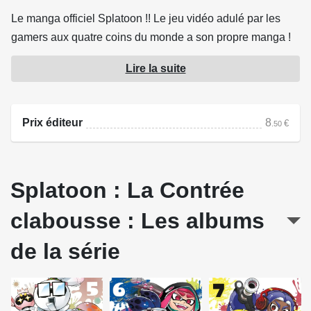
Le manga officiel Splatoon !! Le jeu vidéo adulé par les
gamers aux quatre coins du monde a son propre manga !
L'histoire se déroule dans l'univers de l'épisode Splatoon
Lire la suite
3. Little Mask et ses amis sont bien décidés à en découdre
contre de nouveaux valeureux compétiteurs issus de la
Contrée-clabousse ! Et vous aurez également droit à
Prix éditeur
8
€
.50
"l'encyclopédie" dédiée aux équipements complets de
toutes les équipes !
Splatoon : La Contrée
Source : Soleil Productions
clabousse : Les albums
de la série