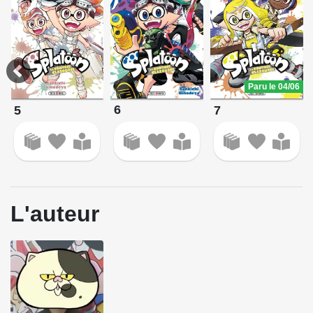
Paru le 04/06
6
5
7
L'auteur