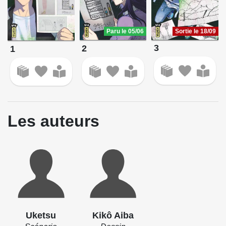
Sortie le 18/09
Paru le 05/06
3
2
1
Les auteurs
Uketsu
Kikô Aiba