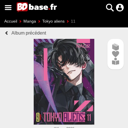
Accueil
Manga
Tokyo aliens
11
Album précédent