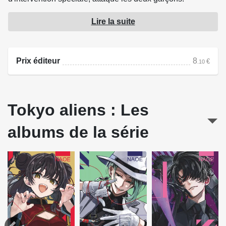
Lire la suite
Fleuriste de jour, cet homme énigmatique, appelé Shogo,
est un redoutable combattant. Mais qui est-il vraiment ?!
Prix éditeur
8
€
.10
Source : Kana
Tokyo aliens : Les
albums de la série