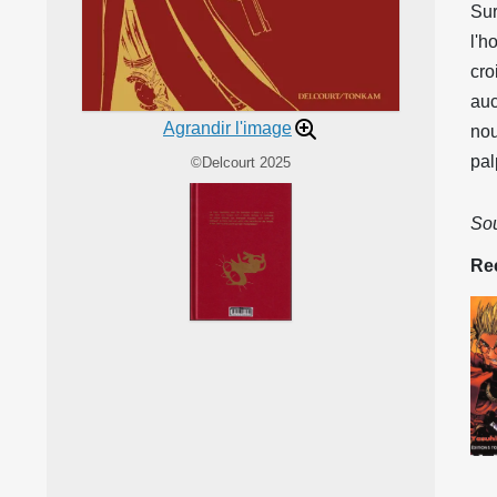
Sur
l'h
cro
auc
Agrandir l'image
nou
pal
©Delcourt 2025
Sou
Rec