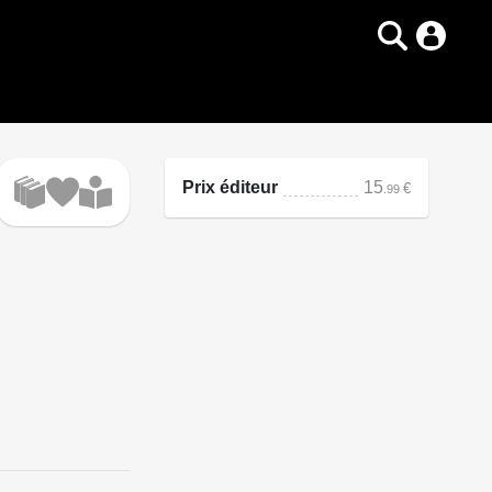
Prix éditeur
15
€
.99