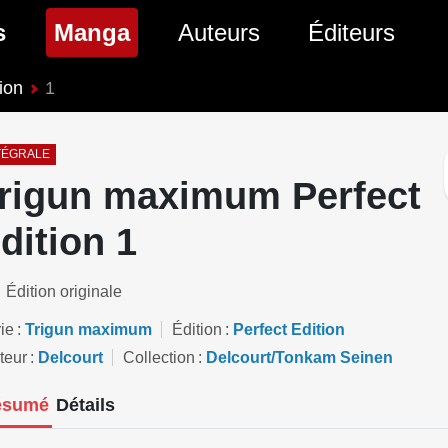
(page courante)
s
Manga
Auteurs
Éditeurs
ion
1
tés Comics
Nouveautés Manga
 BD
es sorties Comics
Prochaines sorties Manga
TÉGRALE
rigun maximum Perfect
Comics
Genres Manga
dition 1
Édition originale
ie
Trigun maximum
Édition
Perfect Edition
teur
Delcourt
Collection
Delcourt/Tonkam Seinen
ésumé
Détails