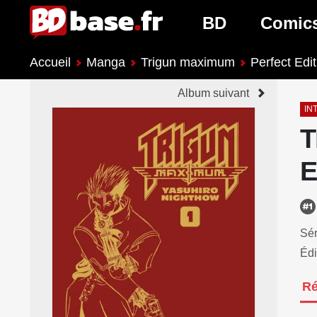
BD
Comic
Accueil
Manga
Trigun maximum
Perfect Edit
Nouveautés BD
Nouveau
Album suivant
Prochaines sorties
Prochain
IN
T
Genres BD
Genres 
E
Sér
Édi
R