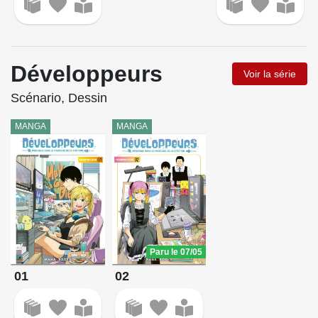
Développeurs
Voir la série
Scénario, Dessin
MANGA
MANGA
Paru le 07/05
01
02