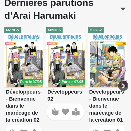
Dernières parutions
d'Arai Harumaki
MANGA
MANGA
MANGA
Paru le 07/05
Paru le 07/05
Développeurs
Développeurs
Développeurs
- Bienvenue
02
- Bienvenue
dans le
dans le
marécage de
marécage de
la création 02
la création 01