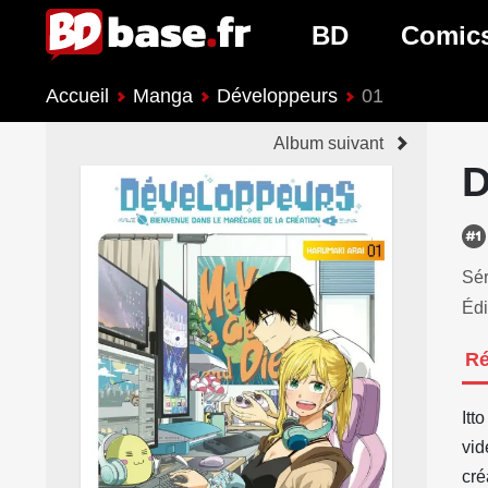
BD
Comic
Accueil
Manga
Développeurs
01
Nouveautés BD
Nouveau
Album suivant
Prochaines sorties
Prochain
D
Genres BD
Genres 
Sér
Édi
R
Itt
vid
cré