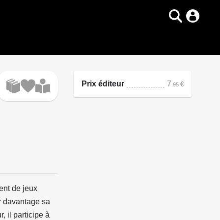
Prix éditeur
7
€
.95
ent de jeux
er davantage sa
 il participe à