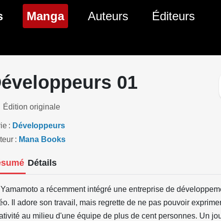
(page courante)
s
Manga
Auteurs
Éditeurs
tés Comics
Nouveautés Manga
 BD
es sorties Comics
Prochaines sorties Manga
éveloppeurs 01
Comics
Genres Manga
Édition originale
ie
Développeurs
teur
Mana Books
ésumé
Détails
o Yamamoto a récemment intégré une entreprise de développem
éo. Il adore son travail, mais regrette de ne pas pouvoir exprim
ativité au milieu d'une équipe de plus de cent personnes. Un jour,