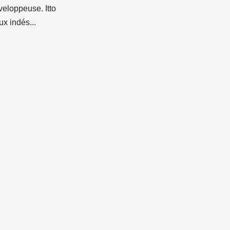
veloppeuse. Itto
x indés...