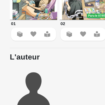
Paru le 07/0
01
02
L'auteur