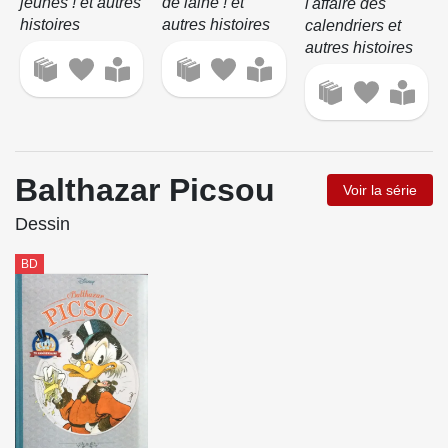
jeunes ! et autres
de laine ! et
l'affaire des
histoires
autres histoires
calendriers et
autres histoires
Balthazar Picsou
Voir la série
Dessin
BD