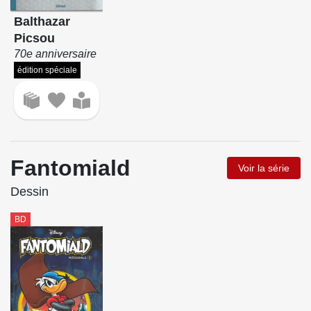
Balthazar
Picsou
70e anniversaire
édition spéciale
Fantomiald
Voir la série
Dessin
BD