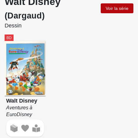
Walt Disney
Voir la série
(Dargaud)
Dessin
BD
Walt Disney
Aventures à
EuroDisney