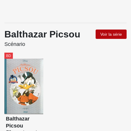
Balthazar Picsou
Voir la série
Scénario
BD
Balthazar
Picsou