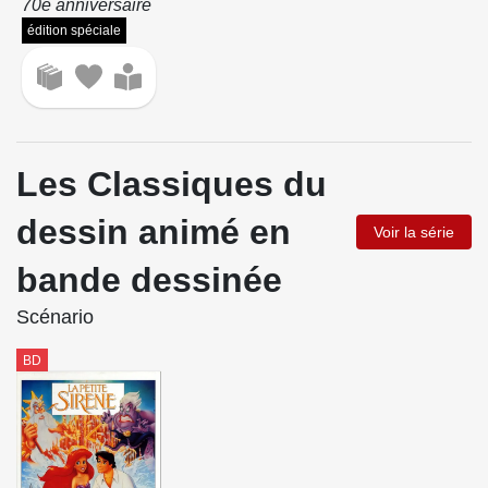
70e anniversaire
édition spéciale
Les Classiques du
dessin animé en
Voir la série
bande dessinée
Scénario
BD