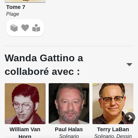
Tome 7
Plage
Wanda Gattino a
collaboré avec :
William Van
Paul Halas
Terry LaBan
Horn
Scénario
Scénario, Dessin