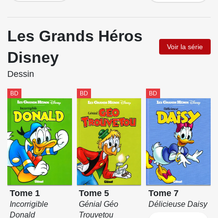
Les Grands Héros
Voir la série
Disney
Dessin
BD
BD
BD
Tome 5
Tome 1
Tome 7
Génial Géo
Incorrigible
Délicieuse Daisy
Trouvetou
Donald