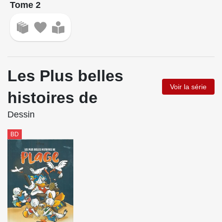
Tome 2
Les Plus belles
Voir la série
histoires de
Dessin
BD