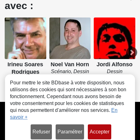
avec :
Irineu Soares
Noel Van Horn
Jordi Alfonso
Rodrigues
Scénario, Dessin
Dessin
Scénario, Dessin
Pour mettre le site BDbase à votre disposition, nous
utilisons des cookies qui sont nécessaires à son bon
fonctionnement. Cependant nous avons besoin de
votre consentement pour les cookies de statistiques
CGU
FAQ
Contact
Cookies
qui nous permettent d'améliorer nos services.
En
savoir +
Refuser
Paramétrer
Accepter