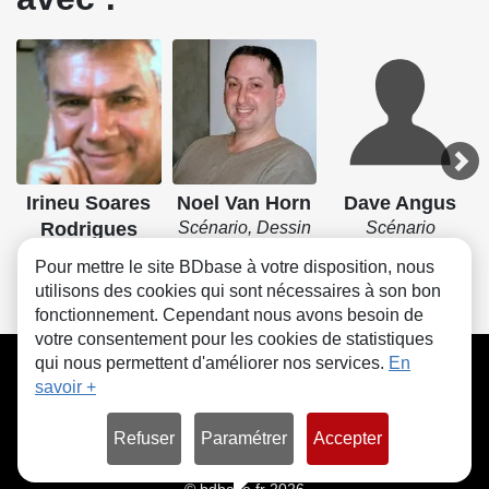
Irineu Soares
Noel Van Horn
Dave Angus
Rodrigues
Scénario, Dessin
Scénario
Scénario, Dessin
Pour mettre le site BDbase à votre disposition, nous
utilisons des cookies qui sont nécessaires à son bon
fonctionnement. Cependant nous avons besoin de
votre consentement pour les cookies de statistiques
CGU
FAQ
Contact
Cookies
qui nous permettent d'améliorer nos services.
En
savoir +
Refuser
Paramétrer
Accepter