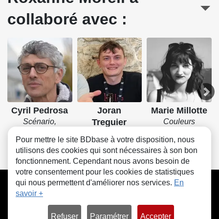
collaboré avec :
Cyril Pedrosa
Joran
Marie Millotte
Scénario,
Treguier
Couleurs
Dessin, Couleurs
Couleurs
Pour mettre le site BDbase à votre disposition, nous
utilisons des cookies qui sont nécessaires à son bon
fonctionnement. Cependant nous avons besoin de
votre consentement pour les cookies de statistiques
CGU
FAQ
Contact
Cookies
qui nous permettent d'améliorer nos services.
En
savoir +
Refuser
Paramétrer
Accepter