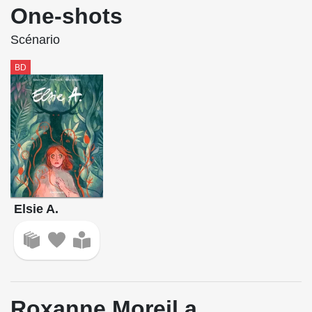
One-shots
Scénario
BD
Elsie A.
Roxanne Moreil a