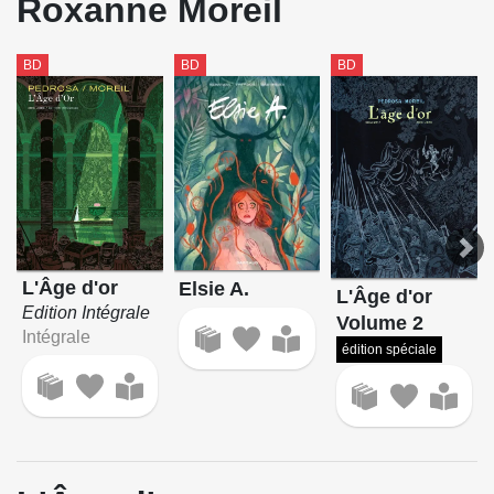
Roxanne Moreil
BD
BD
BD
L'Âge d'or
Elsie A.
L'Âge d'or
Edition Intégrale
Volume 2
Intégrale
édition spéciale