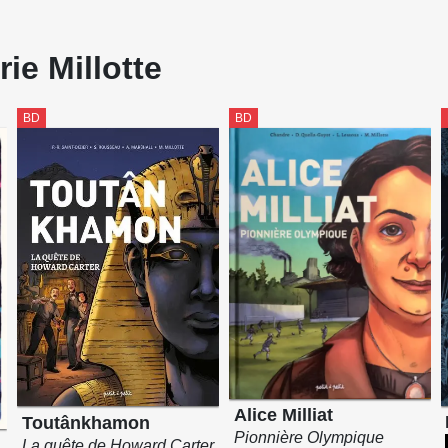
ie Millotte
BD
BD
Alice Milliat
Toutânkhamon
Pionnière Olympique
La quête de Howard Carter