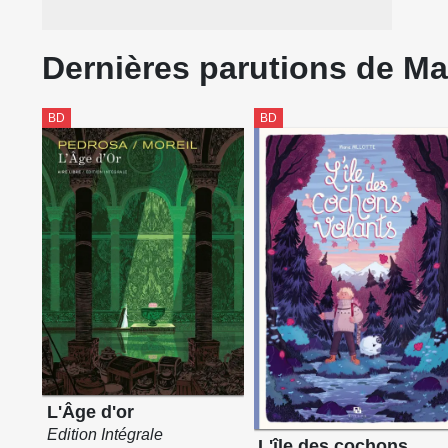
Dernières parutions de Mar
BD
BD
L'Âge d'or
Edition Intégrale
L'île des cochons