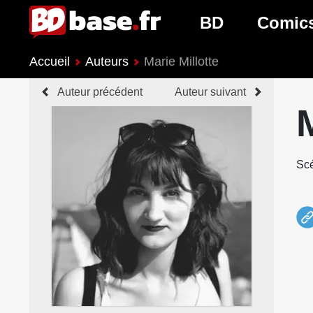
BD
Comic
Accueil
Auteurs
Marie Millotte
Nouveautés BD
Nouveau
Auteur précédent
Auteur suivant
Prochaines sorties
Prochain
Genres BD
Genres 
Scé