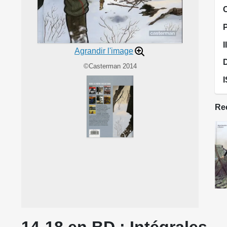
I
Agrandir l'image
©Casterman 2014
Rec
14-18 en BD : Intégrales