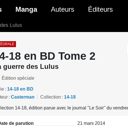
ante)
s
Manga
Auteurs
Éditeurs
 des Lulus
tés Comics
Nouveautés Manga
 BD
es sorties Comics
Prochaines sorties Manga
TÉGRALE
4-18 en BD Tome 2
Comics
Genres Manga
a guerre des Lulus
Édition spéciale
ie
14-18 en BD
teur
Casterman
Collection
14-18
lection 14-18, édition parue avec le journal "Le Soir" du vendre
ate de parution
21 mars 2014