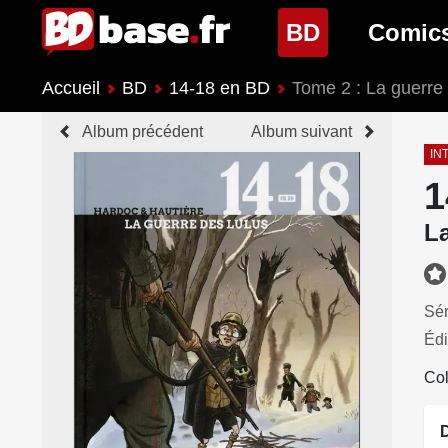
(page cour
BD
Comic
Accueil
BD
14-18 en BD
Tome 2 : La guerre
Nouveautés BD
Nouveau
Album précédent
Album suivant
Prochaines sorties
Prochain
IN
1
Genres BD
Genres 
L
Sér
Édi
Col
D