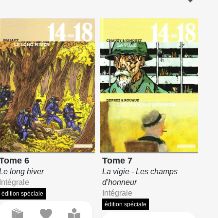
Tome 6
Tome 7
Le long hiver
La vigie - Les champs
Intégrale
d'honneur
Intégrale
édition spéciale
édition spéciale