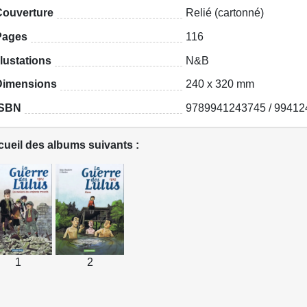
Couverture
Relié (cartonné)
Pages
116
llustations
N&B
Dimensions
240 x 320 mm
ISBN
9789941243745 / 99412
ueil des albums suivants :
1
2