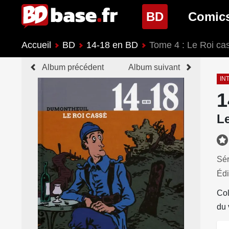
(page cour
BD
Comic
Accueil
BD
14-18 en BD
Tome 4 : Le Roi ca
Nouveautés BD
Nouveau
Album précédent
Album suivant
Prochaines sorties
Prochain
IN
1
Genres BD
Genres 
L
Sér
Édi
Col
du 