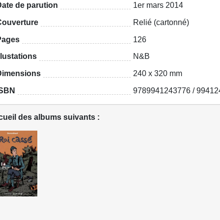
ate de parution
1er mars 2014
Couverture
Relié (cartonné)
Pages
126
llustations
N&B
Dimensions
240 x 320 mm
ISBN
9789941243776 / 99412
ueil des albums suivants :