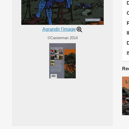
D
Agrandir l'image
I
©Casterman 2014
Rec