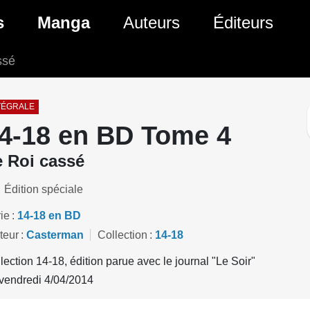
ante)
s
Manga
Auteurs
Éditeurs
ssé
tés Comics
Nouveautés Manga
 BD
es sorties Comics
Prochaines sorties Manga
TÉGRALE
4-18 en BD Tome 4
Comics
Genres Manga
e Roi cassé
Édition spéciale
ie
14-18 en BD
teur
Casterman
Collection
14-18
lection 14-18, édition parue avec le journal "Le Soir"
vendredi 4/04/2014