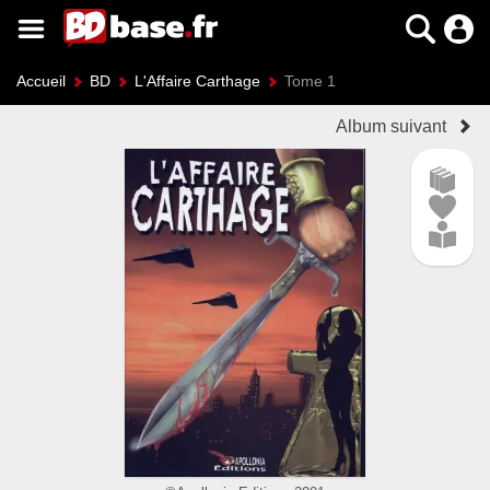
Accueil
BD
L'Affaire Carthage
Tome 1
Album suivant