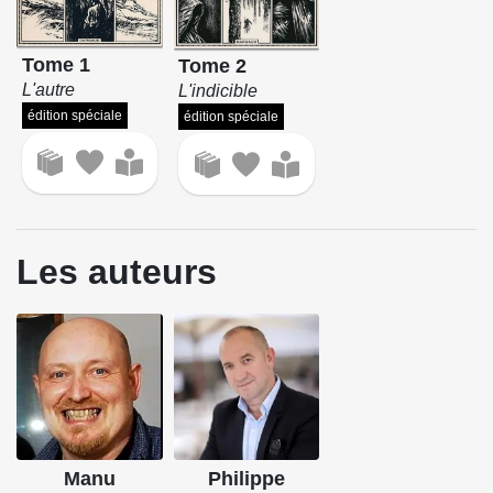
Tome 1
Tome 2
L'autre
L'indicible
édition spéciale
édition spéciale
Les auteurs
Manu
Philippe