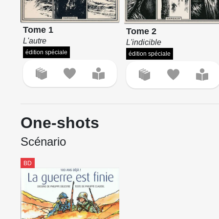
Tome 1
Tome 2
L'autre
L'indicible
édition spéciale
édition spéciale
One-shots
Scénario
BD