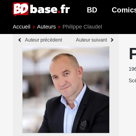
BD
Comic
Accueil
Auteurs
Philippe Claudel
Nouveautés BD
Nouveau
Auteur précédent
Auteur suivant
Prochaines sorties
Prochain
Genres BD
Genres 
19
Scé