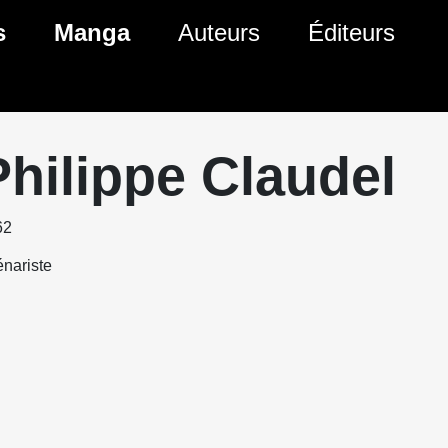
s
Manga
Auteurs
Éditeurs
tés Comics
Nouveautés Manga
 BD
es sorties Comics
Prochaines sorties Manga
Philippe Claudel
Comics
Genres Manga
62
nariste