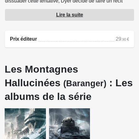
dissuader cette tentative, Dyer décide de faire un récit
complet des tragiques événements auxquels il survécut,
Lire la suite
cette fois sans omettre les passages qu'il avait écartés à
son retour, de peur d'être pris pour un fou.
Prix éditeur
29
€
.90
Source : Bragelonne
Les Montagnes
Hallucinées
: Les
(Baranger)
albums de la série