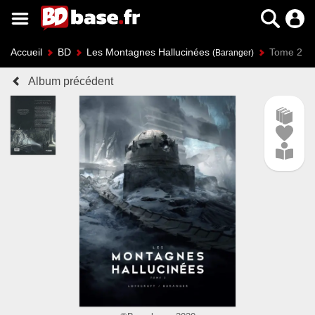
Accueil
BD
Les Montagnes Hallucinées
Tome 2
(Baranger)
Album précédent