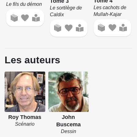
Tome 4
Tome 3
Le fils du démon
Les cachots de
Le sortilège de
Mullah-Kajar
Caldix
Les auteurs
Roy Thomas
John
Scénario
Buscema
Dessin