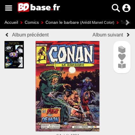
Accueil
Comics
Conan le barbare
Tome 2 
(Arédit Marvel Color)
Album précédent
Album suivant