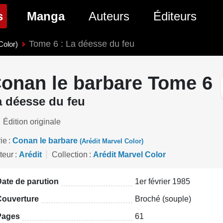
(page courante)
s
Manga
Auteurs
Éditeurs
Tome 6 : La déesse du feu
tés Comics
Nouveautés Manga
Color)
 BD
es sorties Comics
Prochaines sorties Manga
onan le barbare Tome 6
Comics
Genres Manga
a déesse du feu
Édition originale
ie
Conan le barbare
(Arédit Marvel Color)
teur
Arédit
Collection
Arédit Marvel Color
ate de parution
1er février 1985
Couverture
Broché (souple)
Pages
61