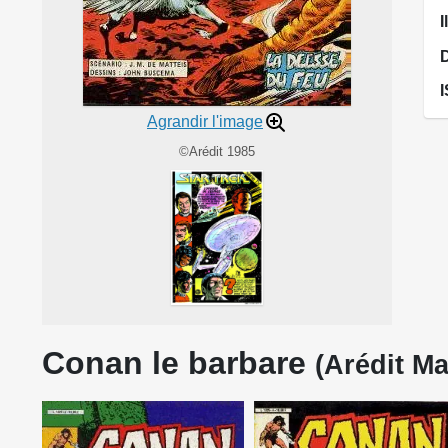
I
Agrandir l'image
©Arédit 1985
Conan le barbare
(Arédit Ma