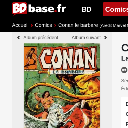
BD
Comic
Accueil
Comics
Conan le barbare
Nouveautés BD
Nouveau
(Arédit Marvel 
Album précédent
Album suivant
Prochaines sorties
Prochain
C
Genres BD
Genres 
L
Sér
Édi
D