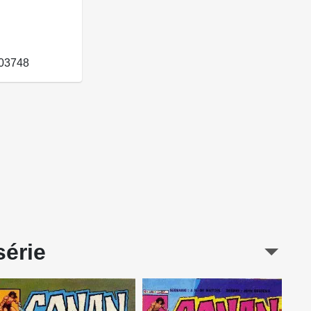
03748
série