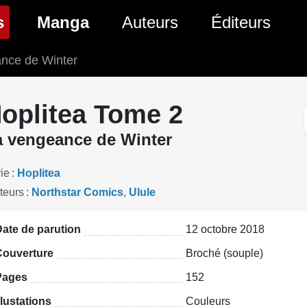
(page courante)
s
Manga
Auteurs
Éditeurs
ance de Winter
tés Comics
Nouveautés Manga
 BD
es sorties Comics
Prochaines sorties Manga
oplitea Tome 2
Comics
Genres Manga
a vengeance de Winter
ie
Hoplitea
teurs
Northstar Comics
,
Ulule
ate de parution
12 octobre 2018
Couverture
Broché (souple)
Pages
152
llustations
Couleurs