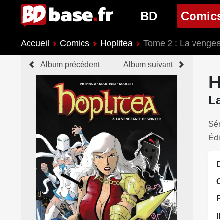
BD
Comic
Accueil
Comics
Hoplitea
Tome 2 : La venge
Nouveautés BD
Nouveau
Album précédent
Album suivant
Prochaines sorties
Prochain
H
Genres BD
Genres 
L
Sér
Édi
D
I