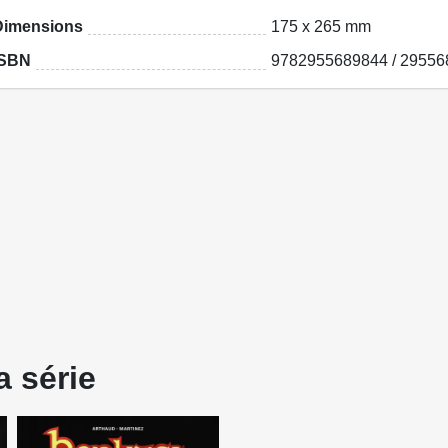
Dimensions
175 x 265 mm
ISBN
9782955689844 / 2955
a série